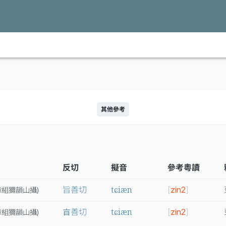
其他參考
反切
擬音
參考粵讀
tɕiæn
旨善切
[
zin2
]
章
組
獮
韻
山
攝
)
tɕiæn
𣅀善切
[
zin2
]
章
組
獮
韻
山
攝
)