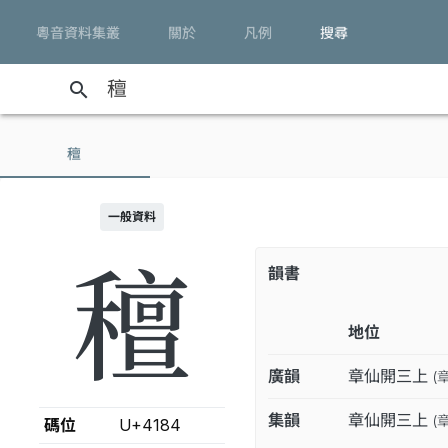
粵音資料集叢
關於
凡例
搜尋
search
䆄
一般資料
䆄
韻書
地位
廣韻
章仙開三上
(
集韻
章仙開三上
(
碼位
U+4184