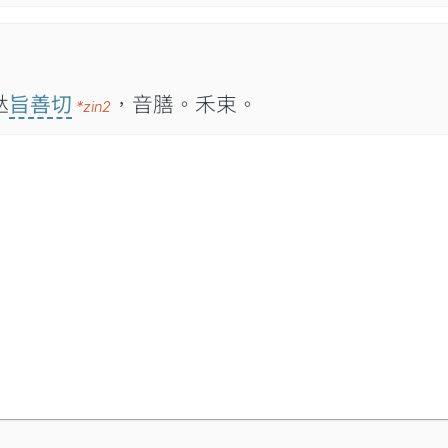

旨善切
，音膳。禾束。
*zin2