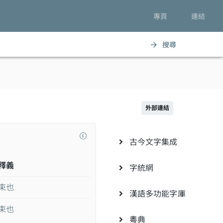
專頁
連結
搜尋
arrow_forward
外部連結
古今文字集成
釋義
字統網
束也
漢語多功能字庫
束也
粵典