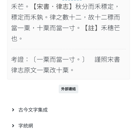
禾芒。
【宋書．律志】
秋分而禾䅺定，
䅺定而禾孰。律之數十二，故十二䅺而
當一粟，十粟而當一寸。
【註】
禾穗芒
也。
考證：〔一粟而當一寸。〕 謹照宋書
律志原文一粟改十粟。
外部連結
古今文字集成
字統網