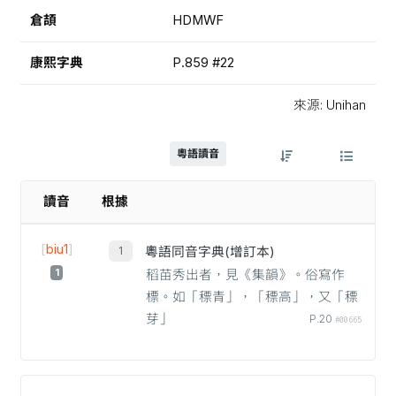
倉頡
HDMWF
康熙字典
P.859 #22
來源: Unihan
粵語讀音
讀音
根據
[
biu1
]
粵語同音字典(增訂本)
1
稻苗秀出者，見《集韻》。俗寫作
標。如「䅺青」，「䅺高」，又「䅺
芽」
P.20
#00665