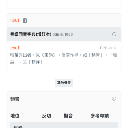
[
biu1
]
1
粵語同音字典(增訂本)
馮田獵, 1996
[
biu1
]
P.20
#00665
稻苗秀出者，見《集韻》。俗寫作標。如「䅺青」，「䅺
高」，又「䅺芽」
其他參考
韻書
地位
反切
擬音
參考粵讀