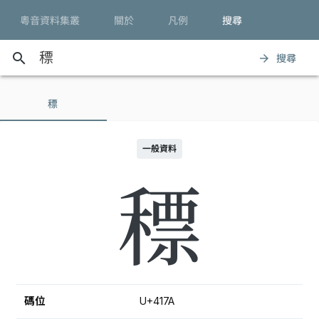
粵音資料集叢
關於
凡例
搜尋
search
搜尋
arrow_forward
䅺
一般資料
䅺
碼位
U+417A