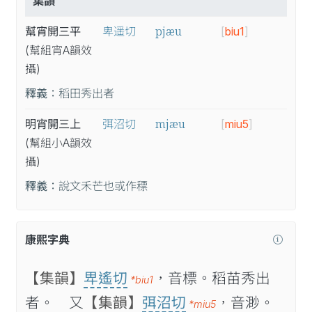
集韻
pjæu
幫宵開三平
卑遥切
[
biu1
]
(幫
組
宵A
韻
效
攝
)
釋義：
稻田秀出者
mjæu
明宵開三上
弭沼切
[
miu5
]
(幫
組
小A
韻
效
攝
)
釋義：
說文禾芒也或作䅺
康熙字典
【集韻】
𤰞遙切
，音標。稻苗秀出
*biu1
者。 又
【集韻】
弭沼切
，音渺。
*miu5