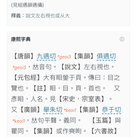
(見
組
遇
韻
遇
攝
)
釋義：
說文左右視也或从大
康熙字典
【唐韻】
九遇切
【集韻】
俱遇切
*geoi3
，𠀤音句。
【說文】
左右視也。
*geoi3
【元包經】
大有䀠鎣于頁。傳曰：目之
覽也。
【註】
䀠，目。頁，首也。 又
彥䀠，人名。見
【宋史．宗室表】
。
又
【廣韻】
舉朱切
【集韻】
恭于切
*keoi1
，𠀤句平聲。義同。
【玉篇】
與
*keoi1
瞿同。
【集韻】
或作奭眗。
【六書故】