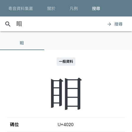
粵音資料集叢
關於
凡例
搜尋
search
搜尋
arrow_forward
䀠
一般資料
䀠
碼位
U+4020