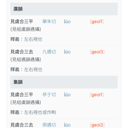
廣韻
kio
見虞合三平
舉朱切
[
geoi1
]
(見
組
虞
韻
遇
攝
)
釋義：
左右視也
kio
見虞合三去
九遇切
[
geoi3
]
(見
組
遇
韻
遇
攝
)
釋義：
左右視也
集韻
kio
見虞合三平
恭于切
[
geoi1
]
(見
組
虞
韻
遇
攝
)
釋義：
左右視也或作眗
kio
見虞合三去
俱遇切
[
geoi3
]