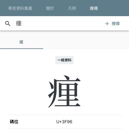
粵音資料集叢
關於
凡例
搜尋
search
搜尋
arrow_forward
㾖
一般資料
㾖
碼位
U+3F96