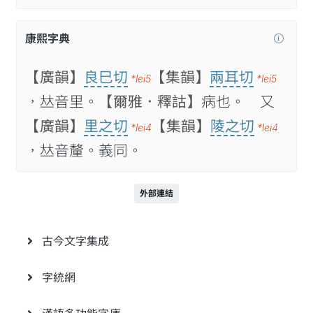
康熙字典
【廣韻】
良巳切
【集韻】
兩耳切
*lei5
*lei5
，𠀤音里。
【爾雅．釋詁】
病也。 又
【廣韻】
里之切
【集韻】
陵之切
*lei4
*lei4
，𠀤音釐。義同。
外部連結
古今文字集成
字統網