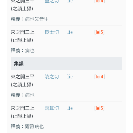
lie
來之開三平
里之切
[
lei4
]
(之
韻
止
攝
)
釋義：
病也又音里
lie
來之開三上
良士切
[
lei5
]
(止
韻
止
攝
)
釋義：
病也
集韻
lie
來之開三平
陵之切
[
lei4
]
(之
韻
止
攝
)
釋義：
病也
lie
來之開三上
兩耳切
[
lei5
]
(止
韻
止
攝
)
釋義：
爾雅病也