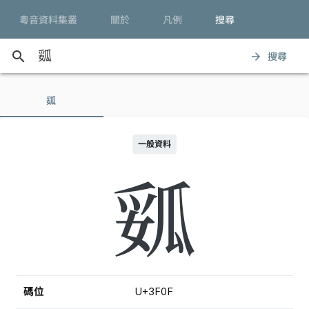
粵音資料集叢
關於
凡例
搜尋
search
搜尋
arrow_forward
㼏
一般資料
㼏
碼位
U+3F0F