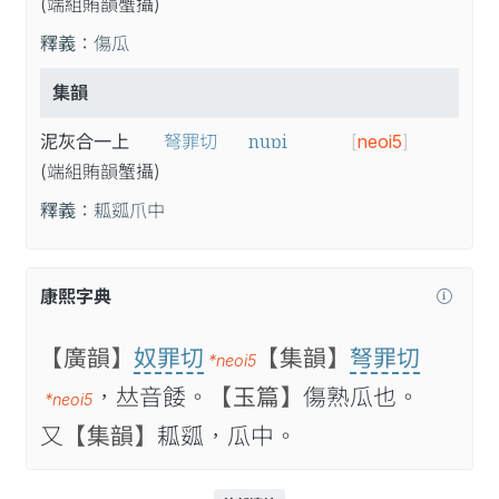
(端
組
賄
韻
蟹
攝
)
釋義：
傷瓜
集韻
nuɒi
泥灰合一上
弩罪切
[
neoi5
]
(端
組
賄
韻
蟹
攝
)
釋義：
㼍㼏爪中
康熙字典
【廣韻】
奴罪切
【集韻】
弩罪切
*neoi5
，𠀤音餧。
【玉篇】
傷熟瓜也。
*neoi5
又
【集韻】
㼍㼏，瓜中。