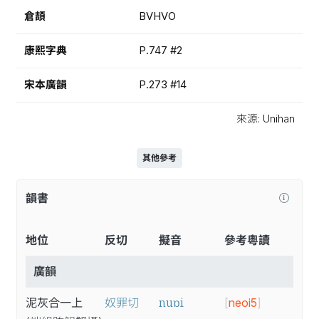
倉頡
BVHVO
康熙字典
P.747 #2
宋本廣韻
P.273 #14
來源: Unihan
其他參考
韻書
地位
反切
擬音
參考粵讀
廣韻
nuɒi
泥灰合一上
奴罪切
[
neoi5
]