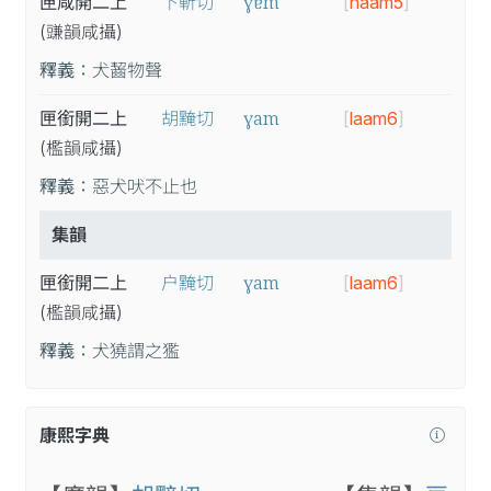
ɣɐm
匣咸開二上
下斬切
[
haam5
]
(豏
韻
咸
攝
)
釋義：
犬齧物聲
ɣam
匣銜開二上
胡黤切
[
laam6
]
(檻
韻
咸
攝
)
釋義：
惡犬吠不止也
集韻
ɣam
匣銜開二上
户黤切
[
laam6
]
(檻
韻
咸
攝
)
釋義：
犬獟謂之㺝
康熙字典