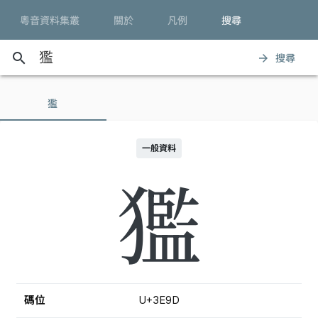
粵音資料集叢
關於
凡例
搜尋
search
搜尋
arrow_forward
㺝
一般資料
㺝
碼位
U+3E9D