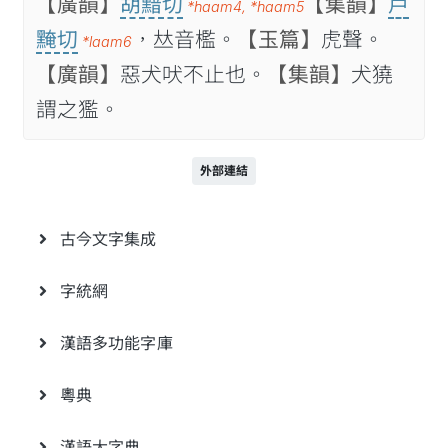
【廣韻】
胡黯切
【集韻】
戸
*haam4
,
*haam5
黤切
，𠀤音檻。
【玉篇】
虎聲。
*laam6
【廣韻】
惡犬吠不止也。
【集韻】
犬獟
謂之㺝。
外部連結
古今文字集成
字統網
漢語多功能字庫
粵典
漢語大字典