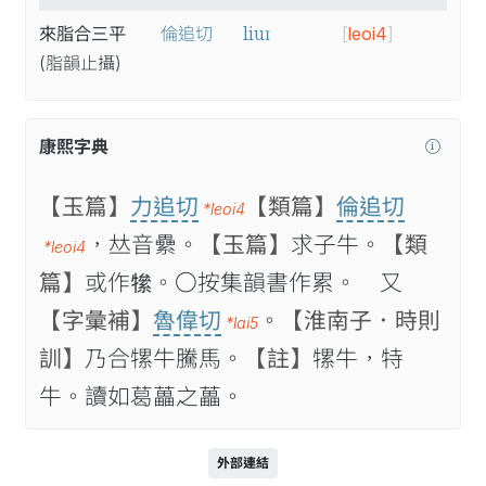
liuɪ
來脂合三平
倫追切
[
leoi4
]
(脂
韻
止
攝
)
康熙字典
【玉篇】
力追切
【類篇】
倫追切
*leoi4
，𠀤音纍。
【玉篇】
求子牛。
【類
*leoi4
篇】
或作𤛡。〇按集韻書作累。 又
【字彙補】
魯偉切
。
【淮南子．時則
*lai5
訓】
乃合㹎牛騰馬。
【註】
㹎牛，特
牛。讀如葛藟之藟。
外部連結