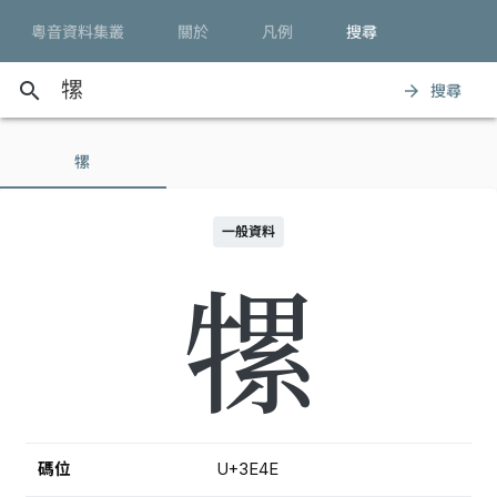
粵音資料集叢
關於
凡例
搜尋
search
搜尋
arrow_forward
㹎
一般資料
㹎
碼位
U+3E4E