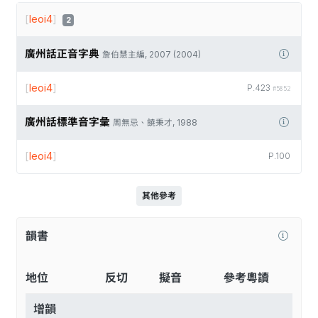
[
leoi4
]
2
廣州話正音字典
詹伯慧主編, 2007 (2004)
[
leoi4
]
P.423
#5852
廣州話標準音字彙
周無忌、饒秉才, 1988
[
leoi4
]
P.100
其他參考
韻書
地位
反切
擬音
參考粵讀
增韻