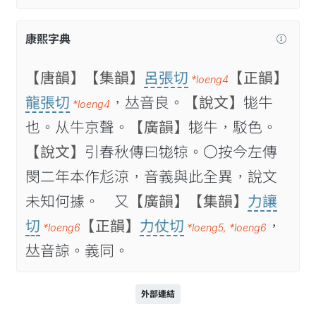
康熙字典
【唐韻】
【集韻】
呂張切
【正韻】
*loeng4
龍張切
，𠀤音良。
【說文】
牻牛
*loeng4
也。从牛京聲。
【廣韻】
牻牛，駁色。
【說文】
引春秋傳曰牻㹁。〇按今左傳
閔二年本作尨涼，音義與此全異，說文
未知何據。 又
【廣韻】
【集韻】
力讓
切
【正韻】
力仗切
，
*loeng6
*loeng5
,
*loeng6
𠀤音諒。義同。
外部連結