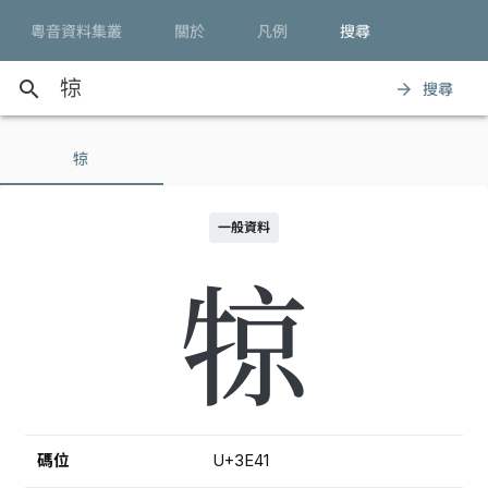
粵音資料集叢
關於
凡例
搜尋
search
搜尋
arrow_forward
㹁
一般資料
㹁
碼位
U+3E41