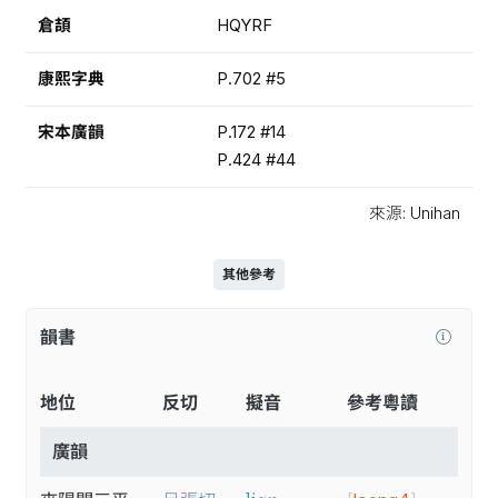
倉頡
HQYRF
康熙字典
P.702 #5
宋本廣韻
P.172 #14
P.424 #44
來源: Unihan
其他參考
韻書
地位
反切
擬音
參考粵讀
廣韻