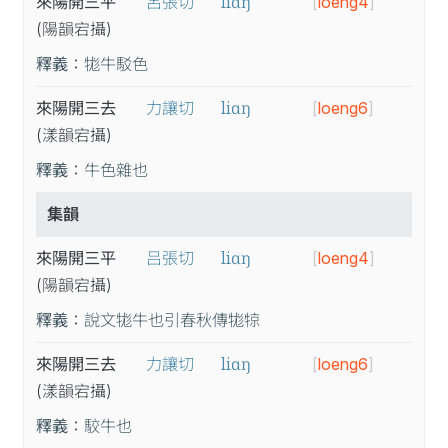
liɑŋ
來陽開三平
呂張切
[
loeng4
]
(陽
韻
宕
攝
)
釋義：
牻牛駁色
liɑŋ
來陽開三去
力讓切
[
loeng6
]
(漾
韻
宕
攝
)
釋義：
牛色雜也
集韻
liɑŋ
來陽開三平
吕張切
[
loeng4
]
(陽
韻
宕
攝
)
釋義：
說文牻牛也引春秋傳牻㹁
liɑŋ
來陽開三去
力讓切
[
loeng6
]
(漾
韻
宕
攝
)
釋義：
駮牛也