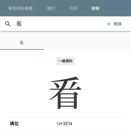
粵音資料集叢
關於
凡例
搜尋
search
搜尋
arrow_forward
㸔
一般資料
㸔
碼位
U+3E14