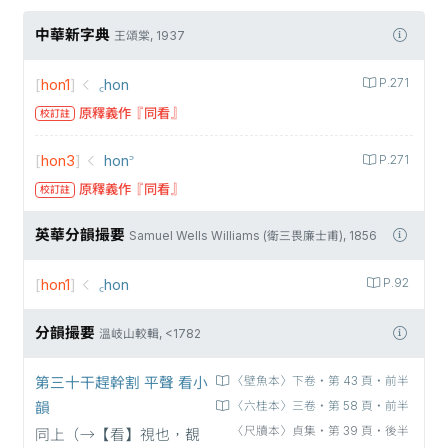
中華新字典
王頌棠, 1937
[
hon1
]
꜀hon
P.271
原釋義作『同看』
校訂註
[
hon3
]
hon꜄
P.271
原釋義作『同看』
校訂註
英華分韻撮要
Samuel Wells Williams (衛三畏廉士甫), 1856
[
hon1
]
꜀hon
P.92
分韻撮要
溫岐山較輯, <1782
第三十干趕幹割 平聲 看小
〈壁魚本〉下卷‧第 43 頁‧前半
韻
〈六桂本〉三卷‧第 58 頁‧前半
〈尺牘本〉貞集‧第 39 頁‧後半
同上（→【看】視也，覩