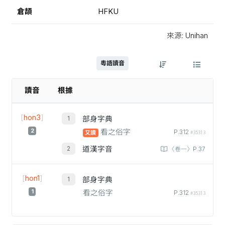
倉頡
HFKU
來源: Unihan
粵語讀音
讀音
根據
[
hon3
]
部身字典
2
看之俗字
P.312
又讀
#35313
道漢字音
〈卷一〉P.37
[
hon1
]
部身字典
1
看之俗字
P.312
#35313