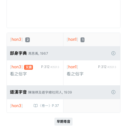
[
hon3
]
[
hon1
]
2
1
部身字典
馮思禹, 1967
[
hon3
]
[
hon1
]
P.312
P.312
又讀
#35313
#35313
看之俗字
看之俗字
道漢字音
陳瑞祺及道字總社同人, 1939
[
hon3
]
〈卷一〉P.37
早期粵音