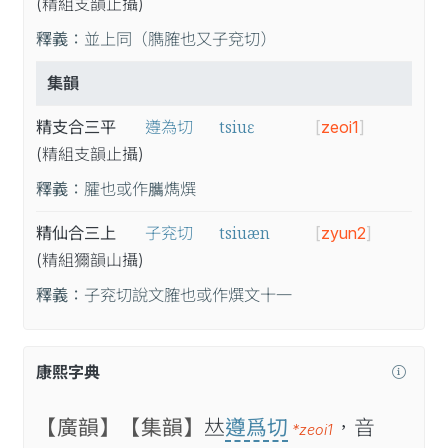
(精
組
支
韻
止
攝
)
釋義：
並上同（臇𦞦也又子兗切）
集韻
tsiuɛ
精支合三平
遵為切
[
zeoi1
]
(精
組
支
韻
止
攝
)
釋義：
臛也或作𦢿𤎱㷷
tsiuæn
精仙合三上
子兖切
[
zyun2
]
(精
組
獮
韻
山
攝
)
釋義：
子兖切說文𦞦也或作㷷文十一
康熙字典
【廣韻】
【集韻】
𠀤
遵爲切
，音
*zeoi1