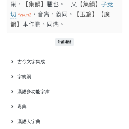
㭰。
【集韻】
臛也。 又
【集韻】
子兗
切
，音雋。義同。
【玉篇】
【廣
*zyun2
韻】
本作臇。同𤎱。
外部連結
古今文字集成
字統網
漢語多功能字庫
粵典
漢語大字典