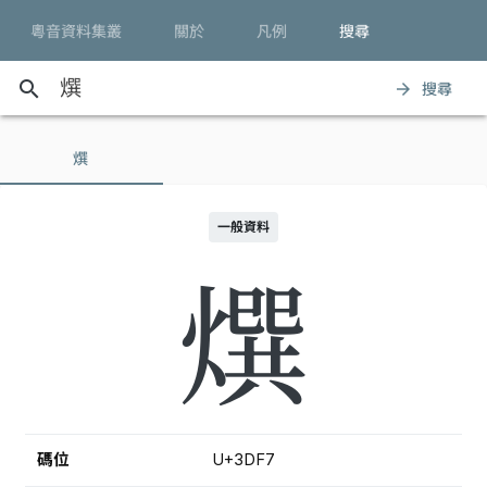
粵音資料集叢
關於
凡例
搜尋
search
搜尋
arrow_forward
㷷
一般資料
㷷
碼位
U+3DF7