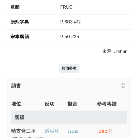
倉頡
FRUC
康熙字典
P.683 #12
宋本廣韻
P.50 #25
來源: Unihan
其他參考
韻書
地位
反切
擬音
參考粵讀
廣韻
tsiuɛ
精支合三平
遵爲切
[
zeoi1
]