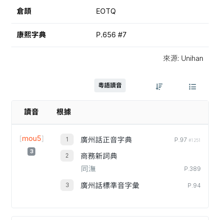
倉頡
EOTQ
康熙字典
P.656 #7
來源: Unihan
粵語讀音
讀音
根據
[
mou5
]
廣州話正音字典
P.97
#1251
3
商務新詞典
同潕
P.389
廣州話標準音字彙
P.94