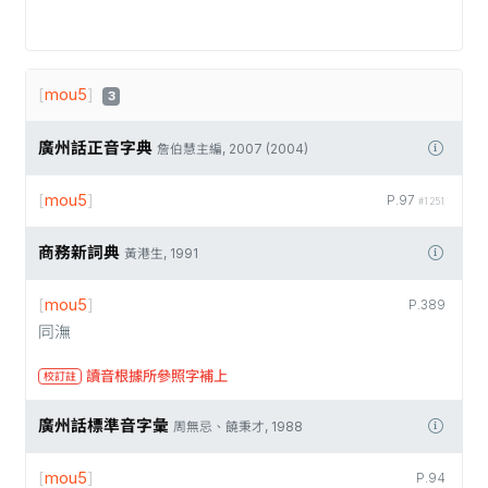
[
mou5
]
3
廣州話正音字典
詹伯慧主編, 2007 (2004)
[
mou5
]
P.97
#1251
商務新詞典
黃港生, 1991
[
mou5
]
P.389
同潕
讀音根據所參照字補上
校訂註
廣州話標準音字彙
周無忌、饒秉才, 1988
[
mou5
]
P.94