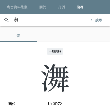
粵音資料集叢
關於
凡例
搜尋
search
搜尋
arrow_forward
㵲
一般資料
㵲
碼位
U+3D72