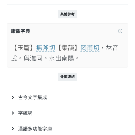
其他參考
康熙字典
【玉篇】
無斧切
【集韻】
罔甫切
，𠀤音
武。與潕同。水出南陽。
外部連結
古今文字集成
字統網
漢語多功能字庫