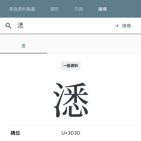
粵音資料集叢
關於
凡例
搜尋
search
搜尋
arrow_forward
㴽
一般資料
㴽
碼位
U+3D3D