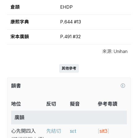
倉頡
EHDP
康熙字典
P.644 #13
宋本廣韻
P.491 #32
來源: Unihan
其他參考
韻書
地位
反切
擬音
參考粵讀
廣韻
sɛt
心先開四入
先結切
[
sit3
]