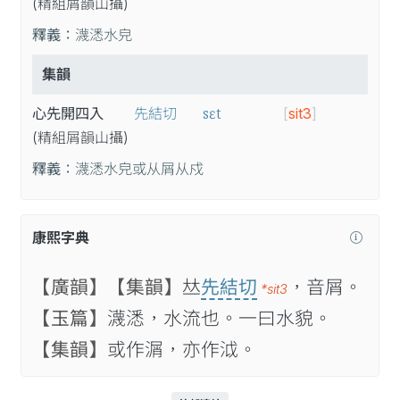
(精
組
屑
韻
山
攝
)
釋義：
瀎㴽水皃
集韻
sɛt
心先開四入
先結切
[
sit3
]
(精
組
屑
韻
山
攝
)
釋義：
瀎㴽水皃或从屑从戍
康熙字典
【廣韻】
【集韻】
𠀤
先結切
，音屑。
*sit3
【玉篇】
瀎㴽，水流也。一曰水貌。
【集韻】
或作㴮，亦作泧。