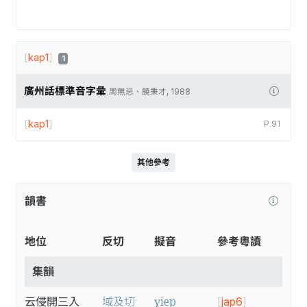
[
kap1
]
1
廣州話標準音字彙
周無忌、饒秉才, 1988
[
kap1
]
P.91
其他參考
韻書
地位
反切
擬音
參考粵讀
集韻
ɣiep
云侵開三入
域及切
[
jap6
]