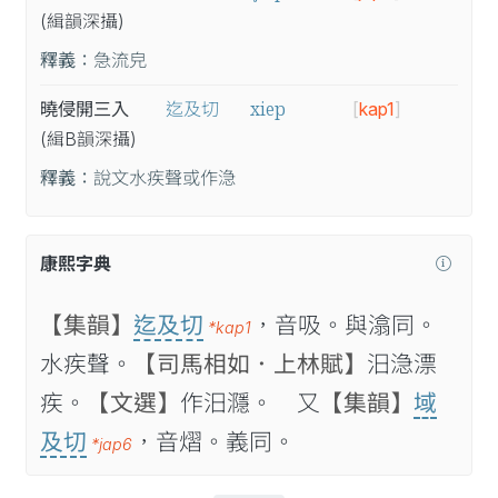
(緝
韻
深
攝
)
釋義：
急流皃
xiep
曉侵開三入
迄及切
[
kap1
]
(緝B
韻
深
攝
)
釋義：
說文水疾聲或作㴔
康熙字典
【集韻】
迄及切
，音吸。與潝同。
*kap1
水疾聲。
【司馬相如．上林賦】
汨㴔漂
疾。
【文選】
作汨㶏。 又
【集韻】
域
及切
，音熠。義同。
*jap6