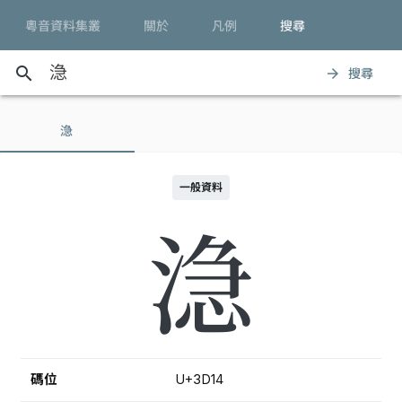
粵音資料集叢
關於
凡例
搜尋
search
搜尋
arrow_forward
㴔
一般資料
㴔
碼位
U+3D14