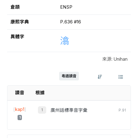
倉頡
ENSP
康熙字典
P.636 #16
異體字
潝
來源: Unihan
粵語讀音
讀音
根據
[
kap1
]
廣州話標準音字彙
P.91
1