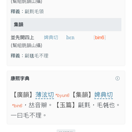
(幫
組
銑
韻
山
攝
)
釋義：
㲢㲫毛領
集韻
bɛn
並先開四上
婢典切
[
bin6
]
(幫
組
銑
韻
山
攝
)
釋義：
㲢𣮺毛不理
康熙字典
【廣韻】
薄泫切
【集韻】
婢典切
*byun6
，𠀤音辮。
【玉篇】
㲢㲫，毛𣬹也。
*bin6
一曰毛不理。