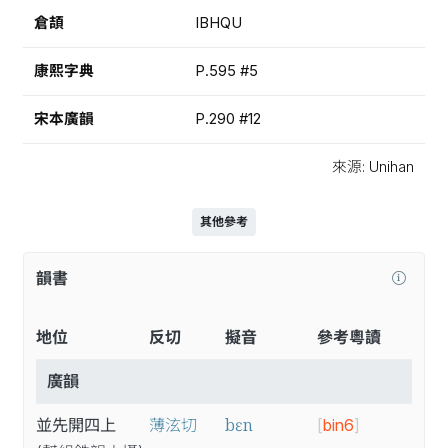
倉頡
IBHQU
康熙字典
P.595 #5
宋本廣韻
P.290 #12
來源: Unihan
其他參考
韻書
地位
反切
擬音
參考粵讀
廣韻
bɛn
並先開四上
薄泫切
[
bin6
]