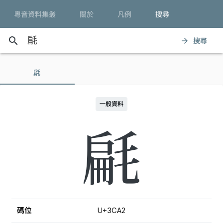
粵音資料集叢
關於
凡例
搜尋
search
搜尋
arrow_forward
㲢
一般資料
㲢
碼位
U+3CA2