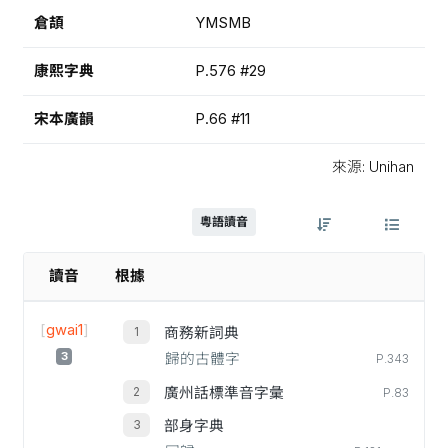
倉頡
YMSMB
康熙字典
P.576 #29
宋本廣韻
P.66 #11
來源: Unihan
粵語讀音
讀音
根據
[
gwai1
]
商務新詞典
3
歸的古體字
P.343
廣州話標準音字彙
P.83
部身字典