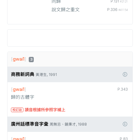
同歸
P.131
#2121
說文歸之重文
P.336
#41154
[
gwai1
]
3
商務新詞典
黃港生, 1991
[
gwai1
]
P.343
歸的古體字
讀音根據所參照字補上
校訂註
廣州話標準音字彙
周無忌、饒秉才, 1988
[
gwai1
]
P.83