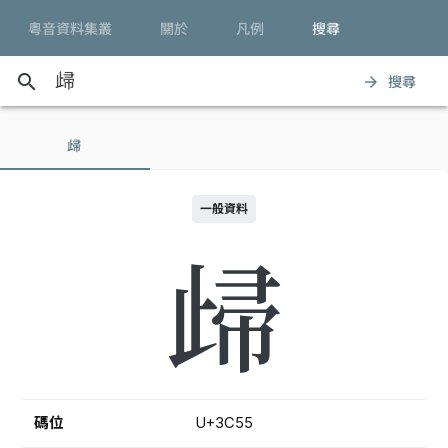
粵音資料集叢
關於
凡例
搜尋
search
搜尋
arrow_forward
㱕
一般資料
㱕
碼位
U+3C55