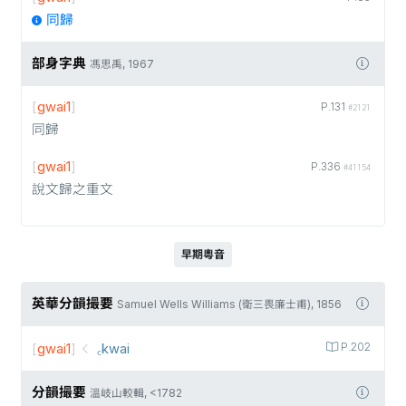
同歸
部身字典
馮思禹, 1967
[
gwai1
]
P.131
#2121
同歸
[
gwai1
]
P.336
#41154
說文歸之重文
早期粵音
英華分韻撮要
Samuel Wells Williams (衛三畏廉士甫), 1856
[
gwai1
]
꜀kwai
P.202
分韻撮要
溫岐山較輯, <1782