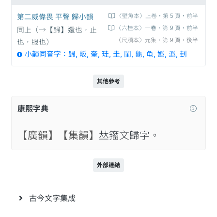
第二威偉畏 平聲 歸小韻
〈壁魚本〉上卷‧第 5 頁‧前半
〈六桂本〉一卷‧第 9 頁‧前半
同上（→【歸】還也，止
〈尺牘本〉元集‧第 9 頁‧後半
也，服也）
小韻同音字：歸, 皈, 奎, 珪, 圭, 閨, 龜, 龟, 嬀, 潙, 刲
其他參考
康熙字典
【廣韻】
【集韻】
𠀤籀文歸字。
外部連結
古今文字集成