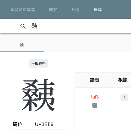
粵音資料集叢
關於
凡例
搜尋
search
㯩
一般資料
㯩
讀音
根據
[
tai3
]
1
碼位
U+3BE9