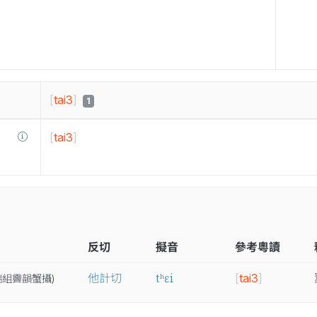
[
tai3
]
1
[
tai3
]
反切
擬音
參考粵讀
tʰɛi
他計切
[
tai3
]
端
組
霽
韻
蟹
攝
)