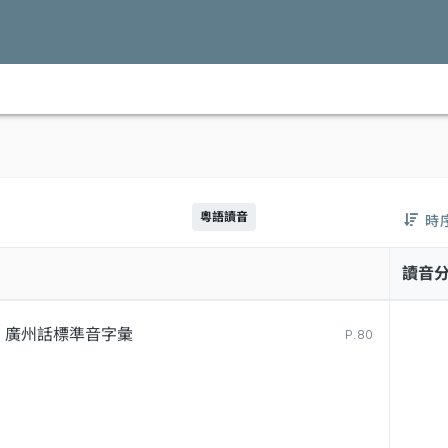
粵語讀音
時
讀音
廣州話標準音字彙
P.80