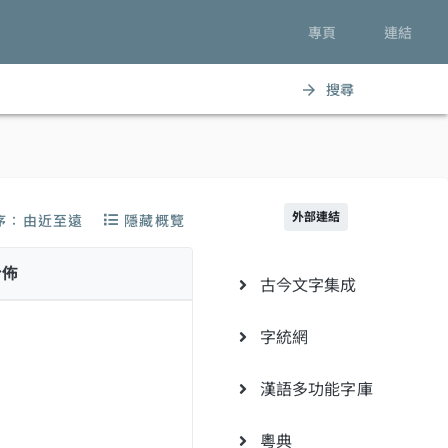
專頁
連結
搜尋
arrow_forward
外部連結
序：由近至遠
隱藏概覽
分佈
古今文字集成
字統網
漢語多功能字庫
粵典