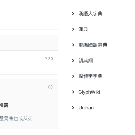
漢語大字典
漢典
重編國語辭典
P.80
韻典網
異體字字典
GlyphWiki
釋義
Unihan
蠶易曲也或从弟