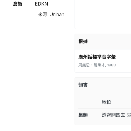
倉頡
EDKN
來源: Unihan
根據
廣州話標準音字彙
周無忌、饒秉才, 1988
韻書
地位
集韻
透齊開四去
(