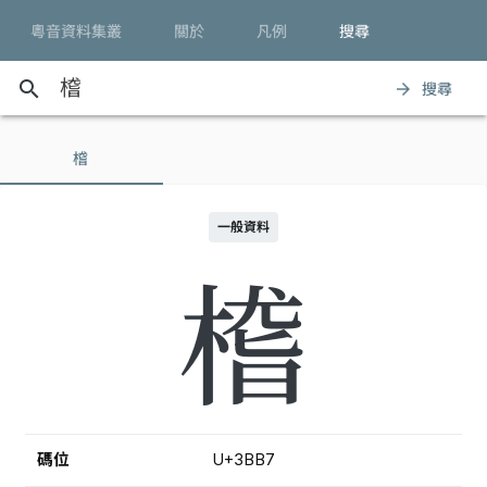
粵音資料集叢
關於
凡例
搜尋
search
搜尋
arrow_forward
㮷
一般資料
㮷
碼位
U+3BB7