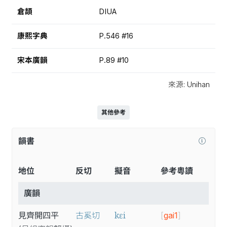
倉頡
DIUA
康熙字典
P.546 #16
宋本廣韻
P.89 #10
來源: Unihan
其他參考
韻書
地位
反切
擬音
參考粵讀
廣韻
kɛi
見齊開四平
古奚切
[
gai1
]