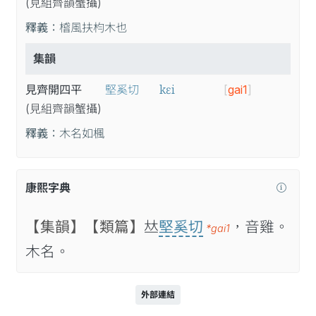
(見
組
齊
韻
蟹
攝
)
釋義：
㮷風扶枃木也
集韻
kɛi
見齊開四平
堅奚切
[
gai1
]
(見
組
齊
韻
蟹
攝
)
釋義：
木名如楓
康熙字典
【集韻】
【類篇】
𠀤
堅奚切
，音雞。
*gai1
木名。
外部連結