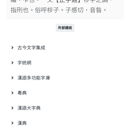
指𠛬也。俗呼桚子。子感切，音昝。
外部連結
古今文字集成
字統網
漢語多功能字庫
粵典
漢語大字典
漢典