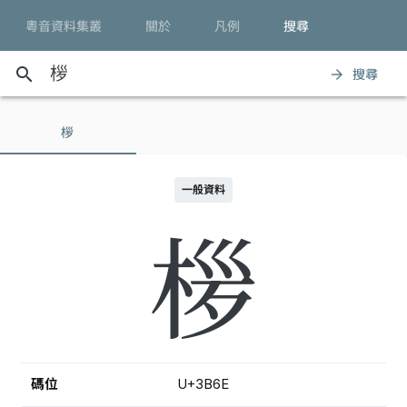
粵音資料集叢
關於
凡例
搜尋
search
搜尋
arrow_forward
㭮
一般資料
㭮
碼位
U+3B6E