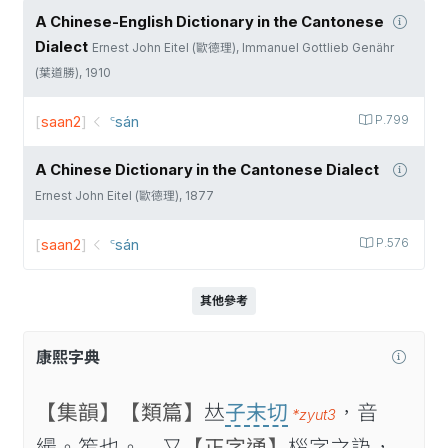
A Chinese-English Dictionary in the Cantonese
Dialect
Ernest John Eitel (歐德理), Immanuel Gottlieb Genähr
(葉道勝), 1910
[
saan2
]
꜂sán
P.799
A Chinese Dictionary in the Cantonese Dialect
Ernest John Eitel (歐德理), 1877
[
saan2
]
꜂sán
P.576
其他參考
康熙字典
【集韻】
【類篇】
𠀤
子末切
，音
*zyut3
繓。笮也。 又
【正字通】
桚字之譌，