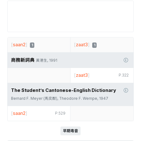
[
saan2
]
[
zaat3
]
1
1
商務新詞典
黃港生, 1991
[
zaat3
]
P.322
The Student’s Cantonese-English Dictionary
Bernard F. Meyer (馬奕猷), Theodore F. Wempe, 1947
[
saan2
]
P.529
早期粵音