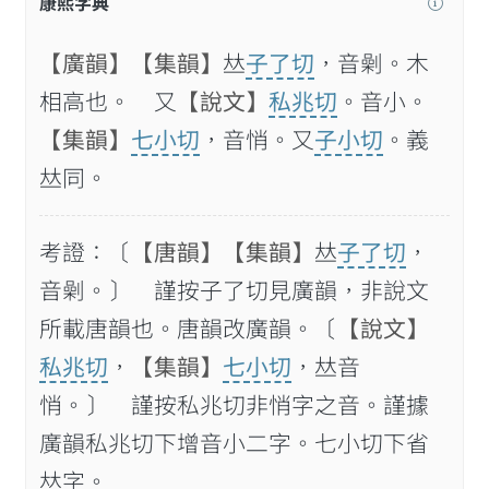
康熙字典
【廣韻】
【集韻】
𠀤
子了切
，音劋。木
相高也。 又
【說文】
私兆切
。音小。
【集韻】
七小切
，音悄。又
子小切
。義
𠀤同。
考證：〔
【唐韻】
【集韻】
𠀤
子了切
，
音劋。〕 謹按子了切見廣韻，非說文
所載唐韻也。唐韻改廣韻。〔
【說文】
私兆切
，
【集韻】
七小切
，𠀤音
悄。〕 謹按私兆切非悄字之音。謹據
廣韻私兆切下增音小二字。七小切下省
𠀤字。