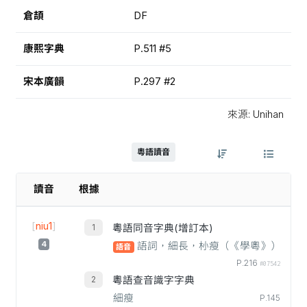
倉頡
DF
康熙字典
P.511 #5
宋本廣韻
P.297 #2
來源: Unihan
粵語讀音
讀音
根據
[
niu1
]
粵語同音字典(增訂本)
4
語詞，細長，㭂瘦（《學粵》）
語音
P.216
#07542
粵語查音識字字典
細瘦
P.145