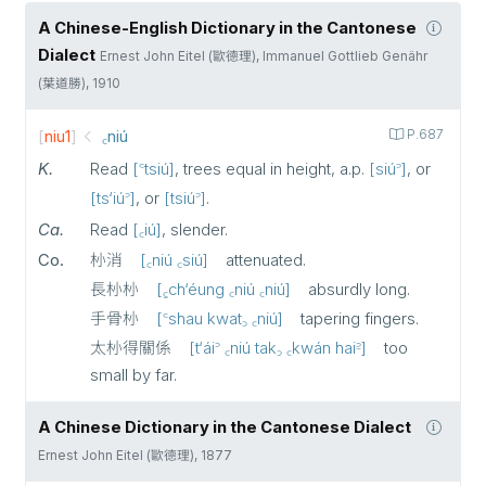
A Chinese-English Dictionary in the Cantonese
Dialect
Ernest John Eitel (歐德理), Immanuel Gottlieb Genähr
(葉道勝), 1910
[
niu1
]
꜀niú
P.687
K.
Read
꜂tsiú
, trees equal in height, a.p.
siú꜄
, or
ts‘iú꜄
, or
tsiú꜄
.
Ca.
Read
꜀iú
, slender.
Co.
㭂消
꜀niú ꜀siú
attenuated.
長㭂㭂
꜁ch‘éung ꜀niú ꜀niú
absurdly long.
手骨㭂
꜂shau kwat꜆ ꜀niú
tapering fingers.
太㭂得關係
t‘ái꜄ ꜀niú tak꜆ ꜀kwán hai꜅
too
small by far.
A Chinese Dictionary in the Cantonese Dialect
Ernest John Eitel (歐德理), 1877