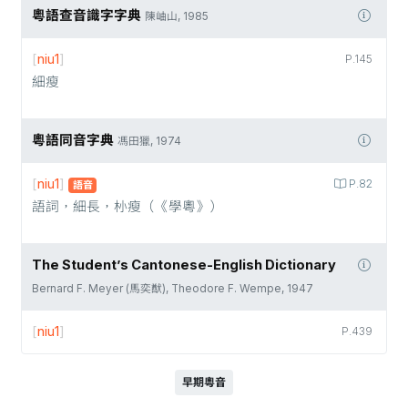
粵語查音識字字典
陳岫山, 1985
[
niu1
]
P.145
細瘦
粵語同音字典
馮田獵, 1974
[
niu1
]
P.82
語音
語詞，細長，㭂瘦（《學粵》）
The Student’s Cantonese-English Dictionary
Bernard F. Meyer (馬奕猷), Theodore F. Wempe, 1947
[
niu1
]
P.439
早期粵音