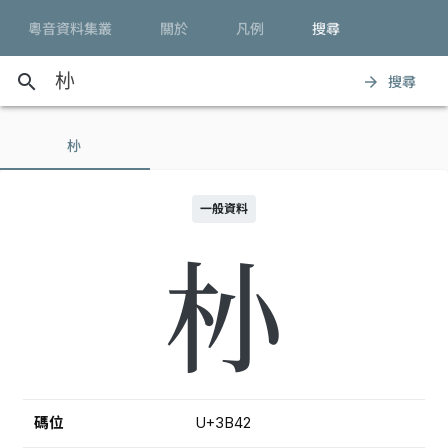
粵音資料集叢
關於
凡例
搜尋
search
搜尋
arrow_forward
㭂
一般資料
㭂
碼位
U+3B42