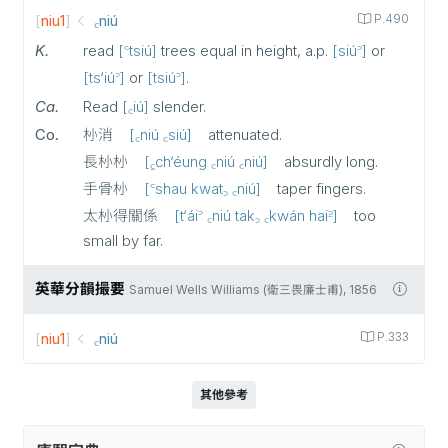
[
niu1
]
꜀niú
P.490
K.
read
꜂tsiú
trees equal in height, a.p.
siú꜄
or
ts‘iú꜄
or
tsiú꜄
.
Ca.
Read
꜀iú
slender.
Co.
㭂消
꜀niú ꜀siú
attenuated.
長㭂㭂
꜁ch‘éung ꜀niú ꜀niú
absurdly long.
手骨㭂
꜂shau kwat꜆ ꜀niú
taper fingers.
太㭂得關係
t‘ái꜄ ꜀niú tak꜆ ꜀kwán hai꜅
too
small by far.
英華分韻撮要
Samuel Wells Williams (衛三畏廉士甫), 1856
[
niu1
]
꜀niú
P.333
其他參考