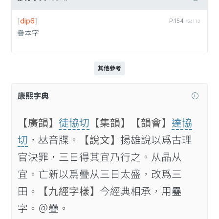
[
dip6
]
P.154
#24112
疊本字
其他參考
康熙字典
【廣韻】
徒協切
【集韻】
【韻會】
達協
切
，𠀤音牒。
【說文】
揚雄說以爲古理
官決罪，三日得其宜乃行之。从晶从
宜。亡新以爲曡从三日太盛，改爲三
田。
【九經字樣】
今經典相承，用𤴁
字。＠疊。