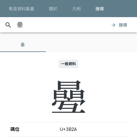
粵音資料集叢
關於
凡例
搜尋
search
搜尋
arrow_forward
㬪
一般資料
㬪
碼位
U+3B2A