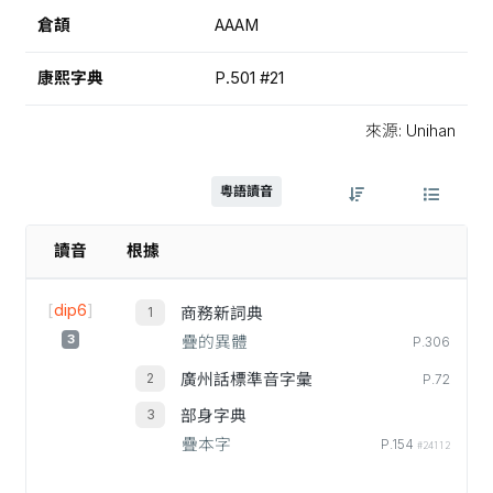
倉頡
AAAM
康熙字典
P.501 #21
來源: Unihan
粵語讀音
讀音
根據
[
dip6
]
商務新詞典
3
疊的異體
P.306
廣州話標準音字彙
P.72
部身字典
疊本字
P.154
#24112