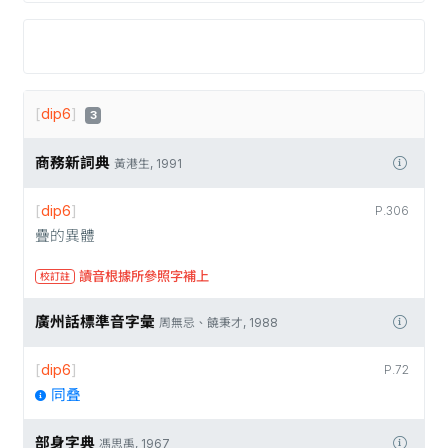
[
dip6
]
3
商務新詞典
黃港生, 1991
[
dip6
]
P.306
疊的異體
讀音根據所參照字補上
校訂註
廣州話標準音字彙
周無忌、饒秉才, 1988
[
dip6
]
P.72
同叠
部身字典
馮思禹, 1967