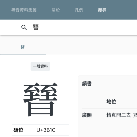
粵音資料集叢
關於
凡例
搜尋
search
㬜
一般資料
㬜
韻書
地位
廣韻
精真開三去
(
碼位
U+3B1C