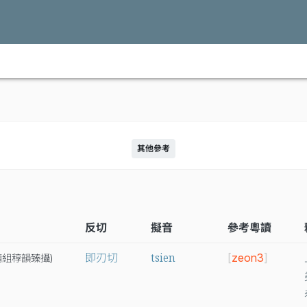
其他參考
反切
擬音
參考粵讀
tsien
即刃切
[
zeon3
]
精
組
稕
韻
臻
攝
)