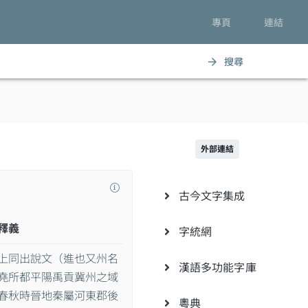
專頁
連結
搜尋
arrow_forward
外部連結
古今文字集成
釋義
字統網
上同出說文（進也又州名
漢語多功能字庫
堯所都平陽禹貢冀州之域
春秋時晉地秦屬河東郡後
粵典