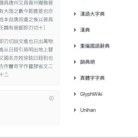
魏爲唐州又爲晉州爾雅晉
有大陸之藪今鉅鹿是也亦
漢語大字典
姓本自唐叔虞之後以晉爲
氏魏有晉鄙即刃切十）
漢典
即刃切說文進也日出萬物
重編國語辭典
進从日臸引易明出地上㬜
又國名亦姓徐鉉曰臸到也
韻典網
古作𣋤竒字作𡥨隸省文二
十二
異體字字典
GlyphWiki
Unihan