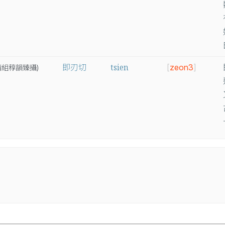
tsien
即刃切
[
zeon3
]
精
組
稕
韻
臻
攝
)