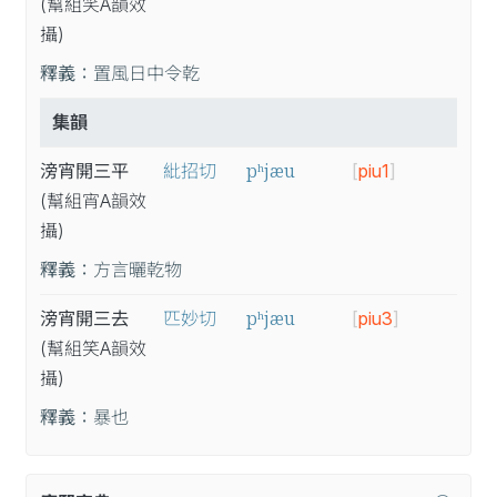
(幫
組
笑A
韻
效
攝
)
釋義：
置風日中令乾
集韻
pʰjæu
滂宵開三平
紕招切
[
piu1
]
(幫
組
宵A
韻
效
攝
)
釋義：
方言曬乾物
pʰjæu
滂宵開三去
匹妙切
[
piu3
]
(幫
組
笑A
韻
效
攝
)
釋義：
暴也