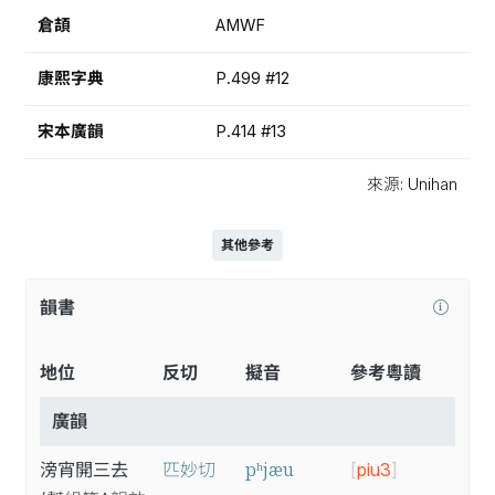
倉頡
AMWF
康熙字典
P.499 #12
宋本廣韻
P.414 #13
來源: Unihan
其他參考
韻書
地位
反切
擬音
參考粵讀
廣韻
pʰjæu
滂宵開三去
匹妙切
[
piu3
]