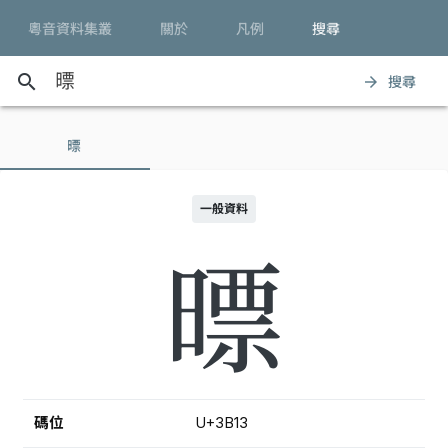
粵音資料集叢
關於
凡例
搜尋
search
搜尋
arrow_forward
㬓
一般資料
㬓
碼位
U+3B13