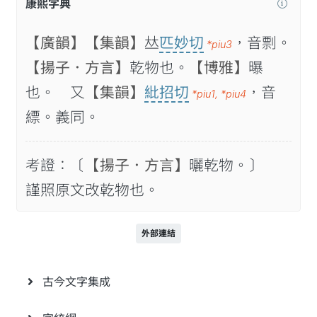
康熙字典
【廣韻】
【集韻】
𠀤
匹妙切
，音剽。
*piu3
【揚子．方言】
乾物也。
【博雅】
曝
也。 又
【集韻】
紕招切
，音
*piu1
,
*piu4
縹。義同。
考證：〔
【揚子．方言】
曬乾物。〕
謹照原文改乾物也。
外部連結
古今文字集成