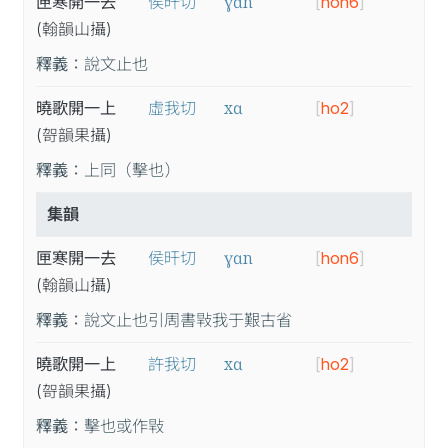
ɣɑn
匣寒開一去
侯旰切
[
hon6
]
(翰
韻
山
攝
)
釋義：
說文止也
xɑ
曉歌開一上
虛我切
[
ho2
]
(哿
韻
果
攝
)
釋義：
上同（擊也）
集韻
ɣɑn
匣寒開一去
侯旰切
[
hon6
]
(翰
韻
山
攝
)
釋義：
說文止也引周書㪋我于艱古省
xɑ
曉歌開一上
許我切
[
ho2
]
(哿
韻
果
攝
)
釋義：
擊也或作㪋