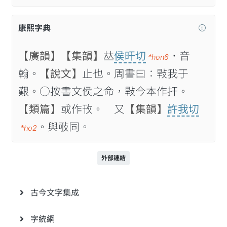
康熙字典
【廣韻】
【集韻】
𠀤
侯旰切
，音
*hon6
翰。
【說文】
止也。周書曰：㪋我于
艱。○按書文侯之命，㪋今本作扞。
【類篇】
或作攼。 又
【集韻】
許我切
。與㪃同。
*ho2
外部連結
古今文字集成
字統網