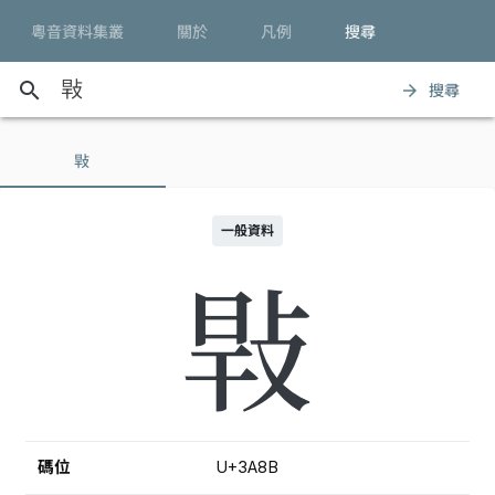
粵音資料集叢
關於
凡例
搜尋
search
搜尋
arrow_forward
㪋
一般資料
㪋
碼位
U+3A8B