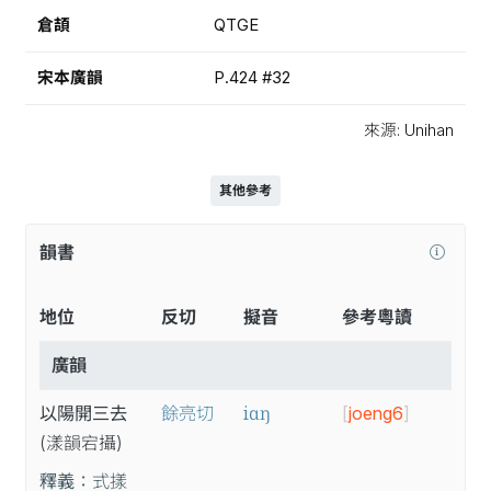
倉頡
QTGE
宋本廣韻
P.424 #32
來源: Unihan
其他參考
韻書
地位
反切
擬音
參考粵讀
廣韻
iɑŋ
以陽開三去
餘亮切
[
joeng6
]
(漾
韻
宕
攝
)
釋義：
式㨾