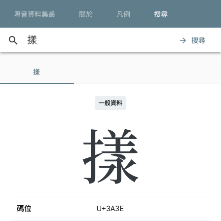
粵音資料集叢
關於
凡例
搜尋
search
搜尋
arrow_forward
㨾
一般資料
㨾
碼位
U+3A3E