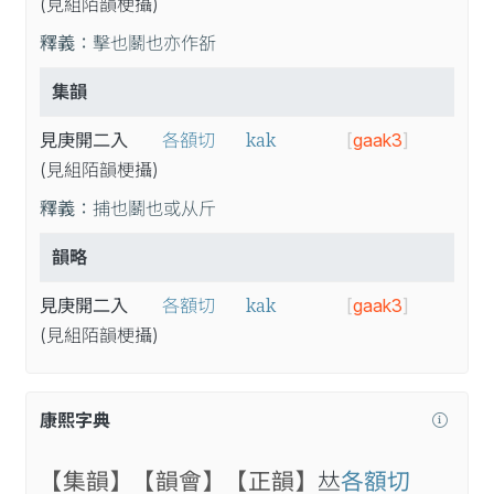
(見
組
陌
韻
梗
攝
)
釋義：
擊也鬬也亦作㪾
集韻
kak
見庚開二入
各頟切
[
gaak3
]
(見
組
陌
韻
梗
攝
)
釋義：
捕也鬬也或从斤
韻略
kak
見庚開二入
各額切
[
gaak3
]
(見
組
陌
韻
梗
攝
)
康熙字典
【集韻】
【韻會】
【正韻】
𠀤
各額切