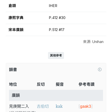
倉頡
IHER
康熙字典
P.412 #30
宋本廣韻
P.512 #17
來源: Unihan
其他參考
韻書
地位
反切
擬音
參考粵讀
廣韻
kak
見庚開二入
古伯切
[
gaak3
]