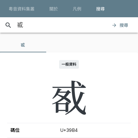
粵音資料集叢
關於
凡例
搜尋
search
搜尋
arrow_forward
㦴
一般資料
㦴
碼位
U+39B4