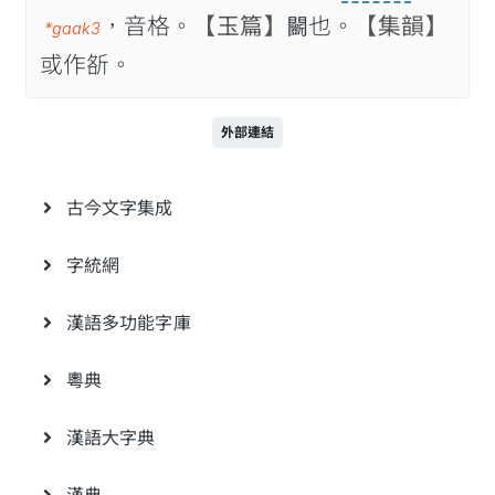
，音格。
【玉篇】
𨷵也。
【集韻】
*gaak3
或作㪾。
外部連結
古今文字集成
字統網
漢語多功能字庫
粵典
漢語大字典