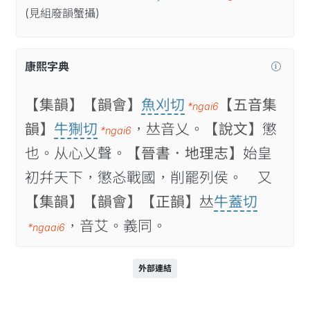
(見
組
廢
韻
蟹
攝
)
康熙字典
【集韻】
【韻會】
魚刈切
【五音集
*ngai6
韻】
牛猘切
，𠀤音乂。
【說文】
懲
*ngai6
也。从心乂聲。
【晉書．地理志】
始皇
初幷天下，懲㣻戰國，削罷列侯。 又
【集韻】
【韻會】
【正韻】
𠀤
牛蓋切
，音艾。義同。
*ngaai6
外部連結