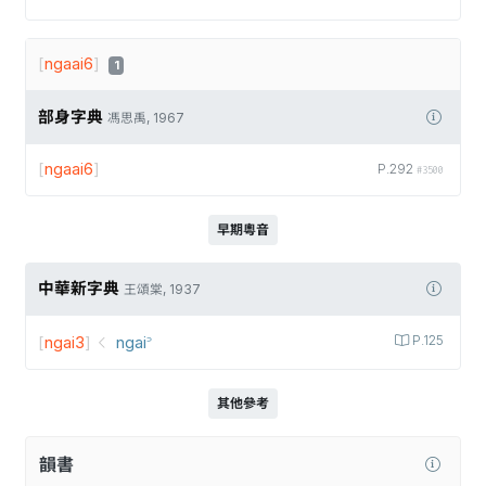
[
ngaai6
]
1
部身字典
馮思禹, 1967
[
ngaai6
]
P.292
#3500
早期粵音
中華新字典
王頌棠, 1937
[
ngai3
]
ngai꜄
P.125
其他參考
韻書