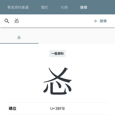
粵音資料集叢
關於
凡例
搜尋
search
搜尋
arrow_forward
㣻
一般資料
㣻
碼位
U+38FB