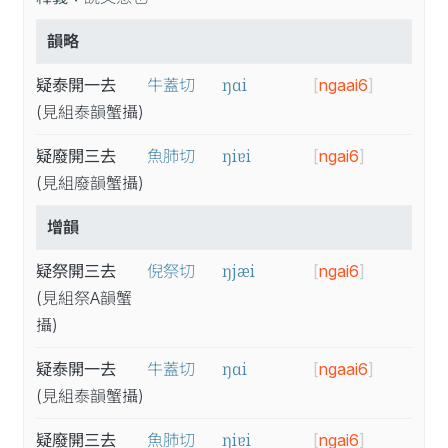
韻略
ŋɑi
疑泰開一去
牛蓋切
[
ngaai6
]
(見
組
泰
韻
蟹
攝
)
ŋiɐi
疑廢開三去
魚肺切
[
ngai6
]
(見
組
廢
韻
蟹
攝
)
增韻
ŋjæi
疑祭開三去
倪祭切
[
ngai6
]
(見
組
祭A
韻
蟹
攝
)
ŋɑi
疑泰開一去
牛蓋切
[
ngaai6
]
(見
組
泰
韻
蟹
攝
)
ŋiɐi
疑廢開三去
魚肺切
[
ngai6
]