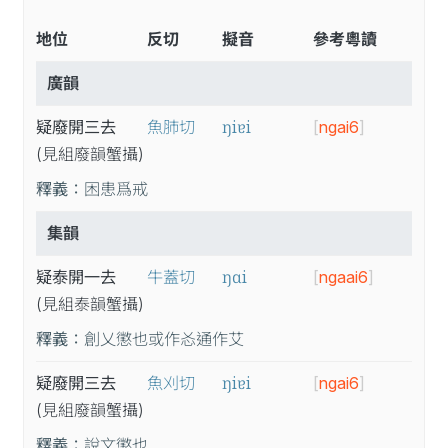
地位
反切
擬音
參考粵讀
廣韻
ŋiɐi
疑廢開三去
魚肺切
[
ngai6
]
(見
組
廢
韻
蟹
攝
)
釋義：
困患爲戒
集韻
ŋɑi
疑泰開一去
牛蓋切
[
ngaai6
]
(見
組
泰
韻
蟹
攝
)
釋義：
創乂懲也或作㣻通作艾
ŋiɐi
疑廢開三去
魚刈切
[
ngai6
]
(見
組
廢
韻
蟹
攝
)
釋義：
說文懲也