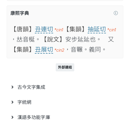
康熙字典
【唐韻】
丑連切
【集韻】
抽延切
*cin1
*cin1
，𠀤音梴。
【說文】
安步㢟㢟也。 又
【集韻】
丑展切
，音囅。義同。
*cin2
外部連結
古今文字集成
字統網
漢語多功能字庫