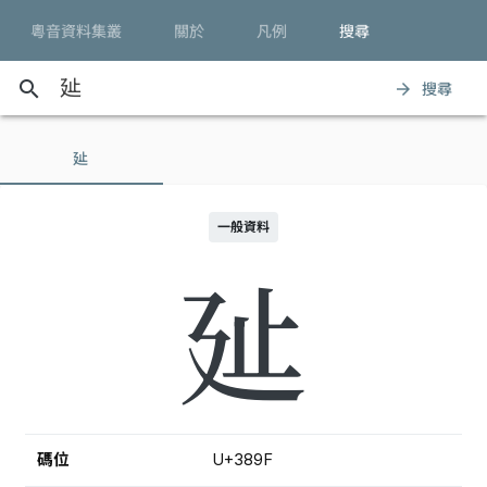
粵音資料集叢
關於
凡例
搜尋
search
搜尋
arrow_forward
㢟
一般資料
㢟
碼位
U+389F