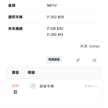
倉頡
NKYV
康熙字典
P.352 #29
宋本廣韻
P.138 #30
P.295 #13
來源: Unihan
粵語讀音
讀音
根據
[
jin4
]
部身字典
P.131
#2121
1