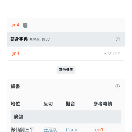
[
jin4
]
1
部身字典
馮思禹, 1967
[
jin4
]
P.131
#2121
其他參考
韻書
地位
反切
擬音
參考粵讀
廣韻
ȶʰiæn
徹仙開三平
丑延切
[
cin1
]