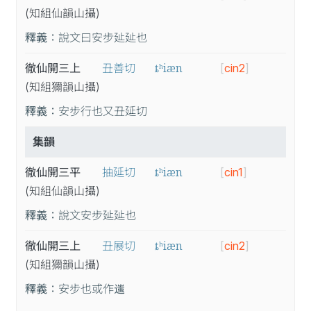
(知
組
仙
韻
山
攝
)
釋義：
說文曰安步㢟㢟也
ȶʰiæn
徹仙開三上
丑善切
[
cin2
]
(知
組
獮
韻
山
攝
)
釋義：
安步行也又丑延切
集韻
ȶʰiæn
徹仙開三平
抽延切
[
cin1
]
(知
組
仙
韻
山
攝
)
釋義：
說文安步㢟㢟也
ȶʰiæn
徹仙開三上
丑展切
[
cin2
]
(知
組
獮
韻
山
攝
)
釋義：
安步也或作𨖀