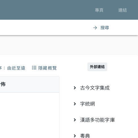
專頁
連結
搜尋
arrow_forward
外部連結
序：由近至遠
隱藏概覽
分佈
古今文字集成
字統網
漢語多功能字庫
粵典