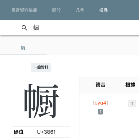
粵音資料集叢
關於
凡例
搜尋
search
㡡
一般資料
㡡
讀音
根據
[
cyu4
]
1
碼位
U+3861