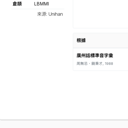
倉頡
LBMMI
來源: Unihan
根據
廣州話標準音字彙
周無忌、饒秉才, 1988