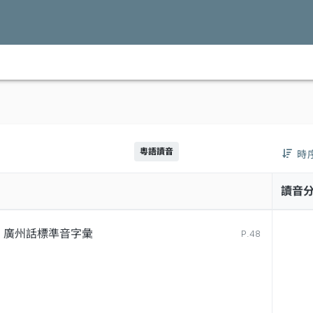
粵語讀音
時
讀音
廣州話標準音字彙
P.48