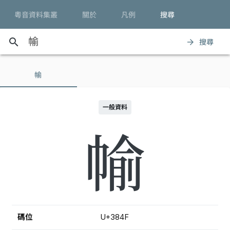
粵音資料集叢
關於
凡例
搜尋
search
搜尋
arrow_forward
㡏
一般資料
㡏
碼位
U+384F