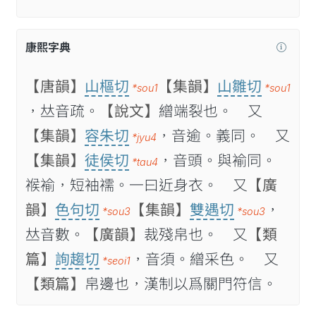
康熙字典
【唐韻】
山樞切
【集韻】
山雛切
*sou1
*sou1
，𠀤音疏。
【說文】
繒端裂也。 又
【集韻】
容朱切
，音逾。義同。 又
*jyu4
【集韻】
徒侯切
，音頭。與褕同。
*tau4
䙈褕，短袖襦。一曰近身衣。 又
【廣
韻】
色句切
【集韻】
雙遇切
，
*sou3
*sou3
𠀤音數。
【廣韻】
裁殘帛也。 又
【類
篇】
詢趨切
，音須。繒采色。 又
*seoi1
【類篇】
帛邊也，漢制以爲關門符信。