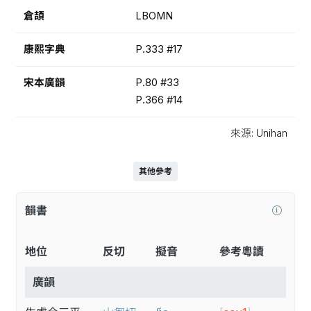
倉頡
LBOMN
康熙字典
P.333 #17
宋本廣韻
P.80 #33
P.366 #14
來源: Unihan
其他參考
韻書
地位
反切
擬音
參考粵讀
廣韻