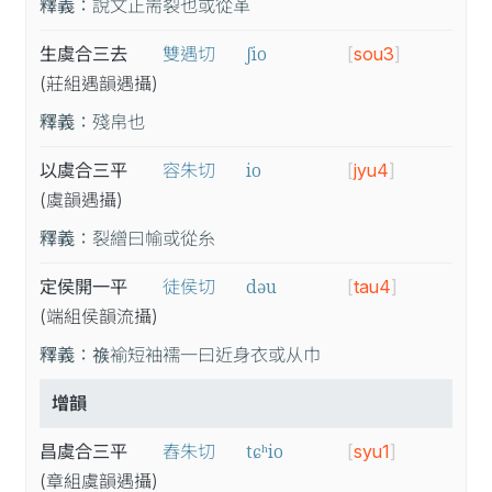
釋義：
說文正耑裂也或從革
ʃio
生虞合三去
雙遇切
[
sou3
]
(莊
組
遇
韻
遇
攝
)
釋義：
殘帛也
io
以虞合三平
容朱切
[
jyu4
]
(虞
韻
遇
攝
)
釋義：
裂繒曰㡏或從糸
dəu
定侯開一平
徒侯切
[
tau4
]
(端
組
侯
韻
流
攝
)
釋義：
𥚦褕短袖襦一曰近身衣或从巾
增韻
tɕʰio
昌虞合三平
舂朱切
[
syu1
]
(章
組
虞
韻
遇
攝
)