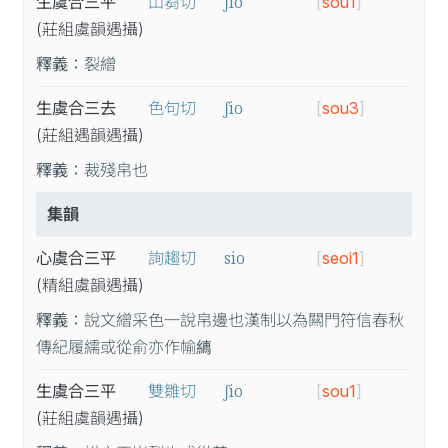
ʃio
生虞合三平
山芻切
[
sou1
]
(莊
組
虞
韻
遇
攝
)
釋義：
裂繒
ʃio
生虞合三去
色句切
[
sou3
]
(莊
組
遇
韻
遇
攝
)
釋義：
裁殘帛也
集韻
sio
心虞合三平
詢趨切
[
seoi1
]
(精
組
虞
韻
遇
攝
)
釋義：
說文繒采色一說帛邊也漢制以為闗門符信春秋
傳紀履繻或從俞亦作㡏𦅎
ʃio
生虞合三平
雙雛切
[
sou1
]
(莊
組
虞
韻
遇
攝
)