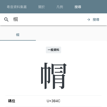
粵音資料集叢
關於
凡例
搜尋
search
搜尋
arrow_forward
㡌
一般資料
㡌
碼位
U+384C