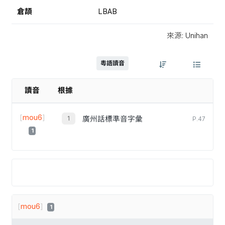
倉頡
LBAB
來源: Unihan
粵語讀音
讀音
根據
[
mou6
]
廣州話標準音字彙
P.47
1
[
mou6
]
1