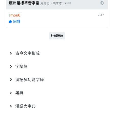
廣州話標準音字彙
周無忌、饒秉才, 1988
[
mou6
]
P.47
同帽
外部連結
古今文字集成
字統網
漢語多功能字庫
粵典
漢語大字典