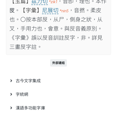
【玉篇】
兹力切
，音卽，理也。本作
*zik1
𠬩。
【字彙】
尼展切
，音撚。柔皮
*nin5
也。〇按本部𡰫，从尸，側身之狀，从
叉，手用力也，會意。與㞋音義原別。
《字彙》誤以𡰫音訓註㞋字，非。詳見
三畫𡰫字註。
外部連結
古今文字集成
字統網
漢語多功能字庫