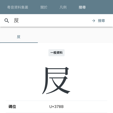
粵音資料集叢
關於
凡例
搜尋
search
搜尋
arrow_forward
㞋
一般資料
㞋
碼位
U+378B