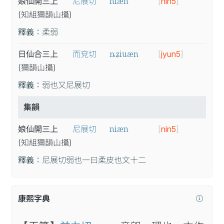
niæn
娘仙開三上
尼展切
[
nin5
]
(知
組
獮
韻
山
攝
)
釋義：
柔弱
ȵʑiuæn
日仙合三上
而兗切
[
jyun5
]
(獮
韻
山
攝
)
釋義：
弱也又尼展切
集韻
niæn
娘仙開三上
尼展切
[
nin5
]
(知
組
獮
韻
山
攝
)
釋義：
尼展切弱也一曰柔皮也文十二
康熙字典