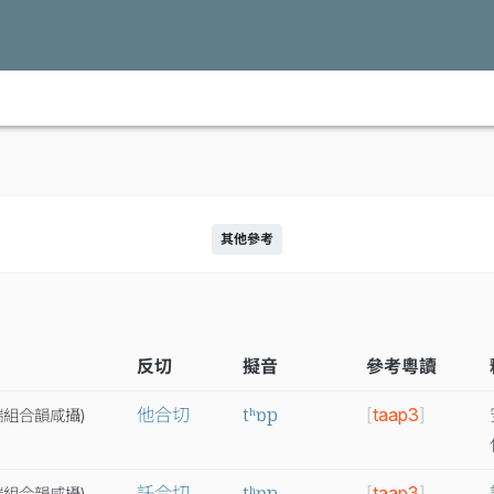
其他參考
反切
擬音
參考粵讀
tʰɒp
他合切
[
taap3
]
端
組
合
韻
咸
攝
)
tʰɒp
託合切
[
taap3
]
端
組
合
韻
咸
攝
)