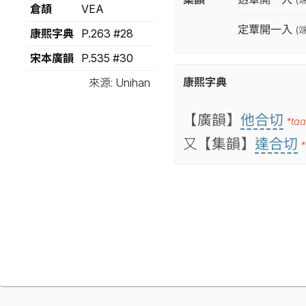
倉頡
VEA
定覃開一入
(
康熙字典
P.263 #28
宋本廣韻
P.535 #30
康熙字典
來源: Unihan
【廣韻】
他合切
*ta
又
【集韻】
達合切
*