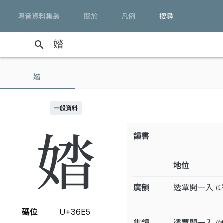
粵音資料集叢
關於
凡例
搜尋
search
㛥
一般資料
㛥
韻書
地位
廣韻
透覃開一入
(
碼位
U+36E5
集韻
透覃開一入
(