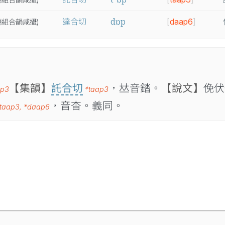
dɒp
達合切
[
daap6
]
端
組
合
韻
咸
攝
)
【集韻】
託合切
，𠀤音錔。
【說文】
俛
ap3
*taap3
，音杳。義同。
taap3
,
*daap6