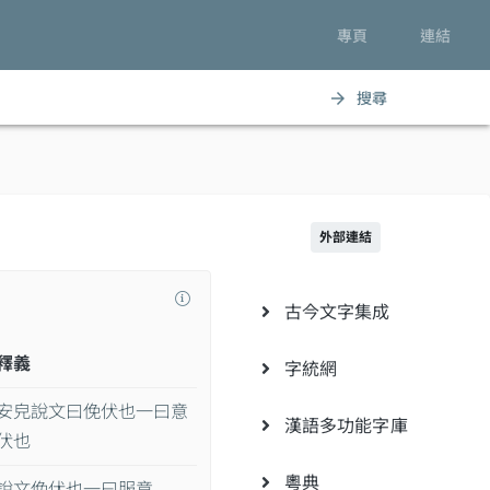
專頁
連結
搜尋
arrow_forward
外部連結
古今文字集成
釋義
字統網
安皃說文曰俛伏也一曰意
漢語多功能字庫
伏也
粵典
說文俛伏也一曰服意