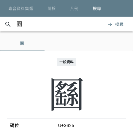
粵音資料集叢
關於
凡例
搜尋
search
搜尋
arrow_forward
㘥
一般資料
㘥
碼位
U+3625