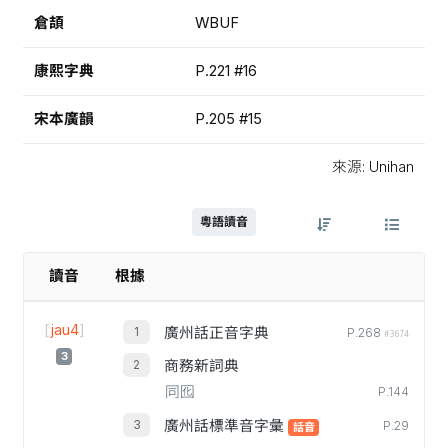
倉頡
WBUF
康熙字典
P.221 #16
宋本廣韻
P.205 #15
來源: Unihan
粵語讀音
讀音
根據
[
jau4
]
廣州話正音字典
P.268
#3674
3
商務新詞典
同囮
P.144
廣州話標準音字彙
P.29
話音