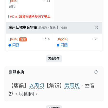
[
jau4
]
P.144
同囮
讀音根據所參照字補上
校訂註
廣州話標準音字彙
周無忌、饒秉才, 1988
[
jau4
]
[
ngo4
]
P.29
P.29
話音
同囮
同囮
其他參考
康熙字典
【唐韻】
以周切
【集韻】
夷周切
，𠀤音
猷。與囮同。