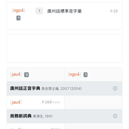
[
ngo4
]
廣州話標準音字彙
P.29
1
[
jau4
]
[
ngo4
]
3
1
廣州話正音字典
詹伯慧主編, 2007 (2004)
[
jau4
]
P.268
#3674
商務新詞典
黃港生, 1991