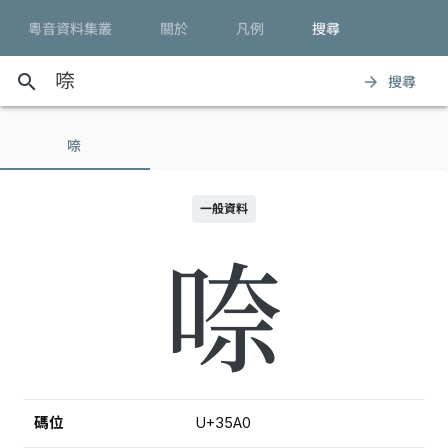
粵音資料集叢
關於
凡例
搜尋
search
搜尋
arrow_forward
㖠
一般資料
㖠
碼位
U+35A0