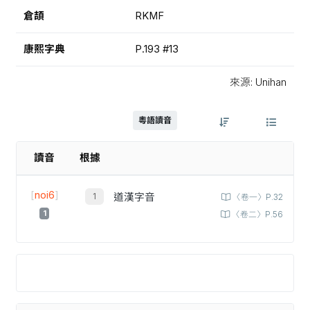
倉頡
RKMF
康熙字典
P.193 #13
來源: Unihan
粵語讀音
讀音
根據
[
noi6
]
道漢字音
〈卷一〉P.32
1
〈卷二〉P.56