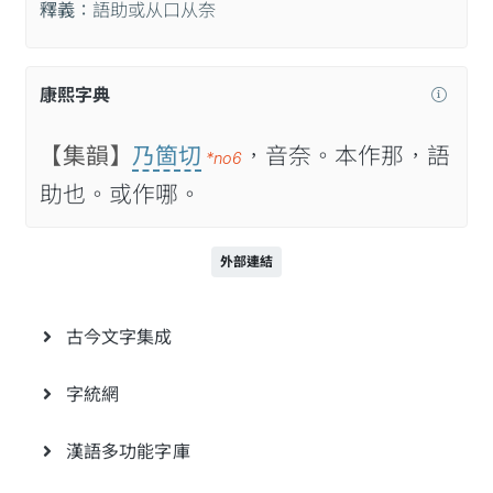
釋義：
語助或从口从奈
康熙字典
【集韻】
乃箇切
，音奈。本作那，語
*no6
助也。或作哪。
外部連結
古今文字集成
字統網
漢語多功能字庫