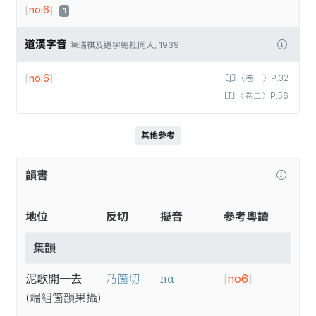
[
noi6
]
1
道漢字音
陳瑞祺及道字總社同人, 1939
[
noi6
]
〈卷一〉P.32
〈卷二〉P.56
其他參考
韻書
地位
反切
擬音
參考粵讀
集韻
nɑ
泥歌開一去
乃箇切
[
no6
]
(端
組
箇
韻
果
攝
)