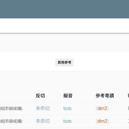
其他參考
反切
擬音
參考粵讀
tɛm
多忝切
[
dim2
]
端
組
忝
韻
咸
攝
)
tɛm
多㤁切
[
dim2
]
端
組
忝
韻
咸
攝
)