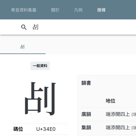
粵音資料集叢
關於
凡例
搜尋
search
㓠
一般資料
㓠
韻書
地位
廣韻
端添開四上
(
集韻
端添開四上
(
碼位
U+34E0