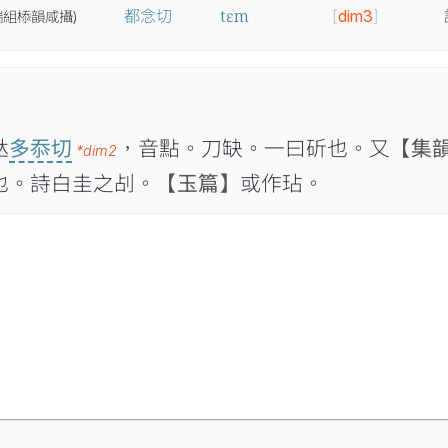
tɛm
都念切
[
dim3
]
端
組
㮇
韻
咸
攝
)

多忝切
，音點。刀缺。一曰斫也。又
【集
*dim2
也。詩白圭之㓠。
【玉篇】
或作玷。