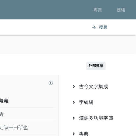
專頁
連結
搜尋
arrow_forward
外部連結
古今文字集成
釋義
字統網
斫
漢語多功能字庫
刀缺一曰斫也
粵典