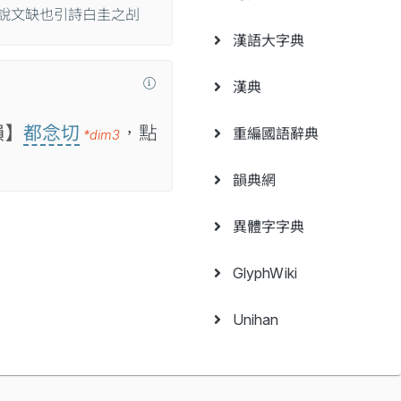
說文缺也引詩白圭之㓠
漢語大字典
漢典
韻】
都念切
，點
重編國語辭典
*dim3
韻典網
異體字字典
GlyphWiki
Unihan