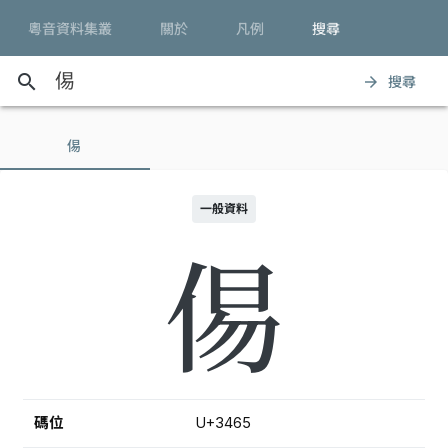
粵音資料集叢
關於
凡例
搜尋
search
搜尋
arrow_forward
㑥
一般資料
㑥
碼位
U+3465