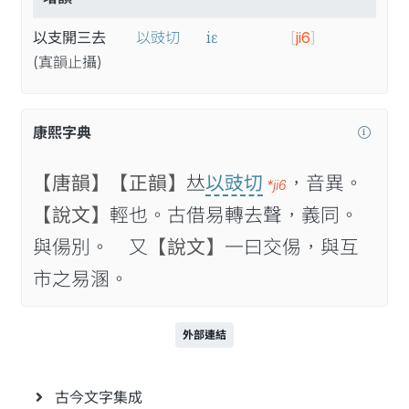
iɛ
以支開三去
以豉切
[
ji6
]
(寘
韻
止
攝
)
康熙字典
【唐韻】
【正韻】
𠀤
以豉切
，音異。
*ji6
【說文】
輕也。古借易轉去聲，義同。
與偒別。 又
【說文】
一曰交㑥，與互
市之易溷。
外部連結
古今文字集成