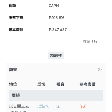
倉頡
OAPH
康熙字典
P.106 #16
宋本廣韻
P.347 #37
來源: Unihan
其他參考
韻書
地位
反切
擬音
參考粵讀
廣韻
iɛ
以支開三去
以豉切
[
ji6
]