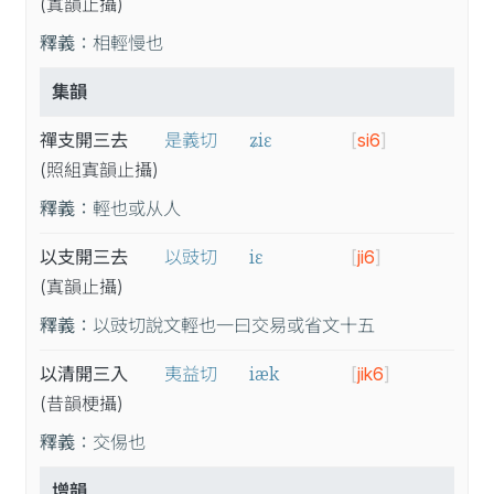
(寘
韻
止
攝
)
釋義：
相輕慢也
集韻
ʑiɛ
禪支開三去
是義切
[
si6
]
(照
組
寘
韻
止
攝
)
釋義：
輕也或从人
iɛ
以支開三去
以豉切
[
ji6
]
(寘
韻
止
攝
)
釋義：
以豉切說文輕也一曰交易或省文十五
iæk
以清開三入
夷益切
[
jik6
]
(昔
韻
梗
攝
)
釋義：
交㑥也
增韻